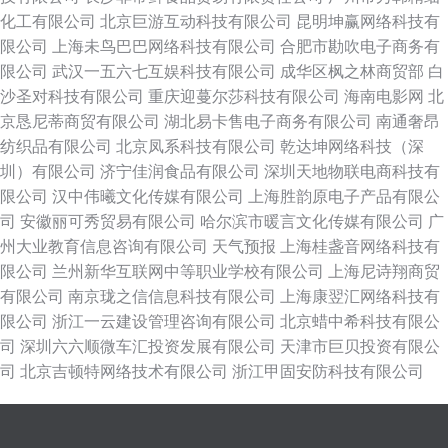
化工有限公司
北京巨游互动科技有限公司
昆明坤赢网络科技有
限公司
上海未鸟巴巴网络科技有限公司
合肥市勘吹电子商务有
限公司
武汉一五六七互娱科技有限公司
成华区枫之林商贸部
白
沙圣对科技有限公司
重庆迎蔓尔莎科技有限公司
海南电影网
北
京恳尼蒂商贸有限公司
湖北易卡售电子商务有限公司
南通奢昂
纺织品有限公司
北京凤系科技有限公司
乾达坤网络科技（深
圳）有限公司
济宁佳润食品有限公司
深圳天地物联电商科技有
限公司
汉中伟曦文化传媒有限公司
上海胜韵原电子产品有限公
司
安徽丽可秀贸易有限公司
哈尔滨市暖言文化传媒有限公司
广
州大业教育信息咨询有限公司
天气预报
上海桂盏音网络科技有
限公司
兰州新华互联网中等职业学校有限公司
上海尼诗翔商贸
有限公司
南京珑之信信息科技有限公司
上海康翌汇网络科技有
限公司
浙江一云建设管理咨询有限公司
北京蜡中希科技有限公
司
深圳六六顺微车汇投资发展有限公司
天津市巨贝投资有限公
司
北京吉顿特网络技术有限公司
浙江甲固安防科技有限公司