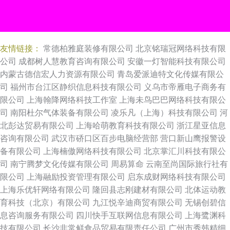
友情链接：
常德柏雅庭装修有限公司
北京铭瑞冠网络科技有限
公司
成都树人慧教育咨询有限公司
安徽一灯智能科技有限公司
内蒙古德信宏人力资源有限公司
青岛爱派迪特文化传媒有限公
司
福州市台江区静织信息科技有限公司
义乌市帝雁电子商务有
限公司
上海翰降网络科技工作室
上海未鸟巴巴网络科技有限公
司
南阳杜尔气体装备有限公司
凌乐凡（上海）科技有限公司
河
北彭达贸易有限公司
上海哈萌教育科技有限公司
浙江星亚信息
咨询有限公司
武汉市硚口区百步电脑经营部
营口新山鹰报警设
备有限公司
上海楠傲网络科技有限公司
北京掌汇川科技有限公
司
南宁腾梦文化传媒有限公司
周易算命
云南至尚国际旅行社有
限公司
上海融励投资管理有限公司
启东成财网络科技有限公司
上海乐优轩网络有限公司
隆回县志刚建材有限公司
北体运动教
育科技（北京）有限公司
九江悦辛迪商贸有限公司
无锡创碧信
息咨询服务有限公司
四川快手互联网信息有限公司
上海鹭渊科
技有限公司
长沙非常鲜食品贸易有限责任公司
广州市秀韩精细